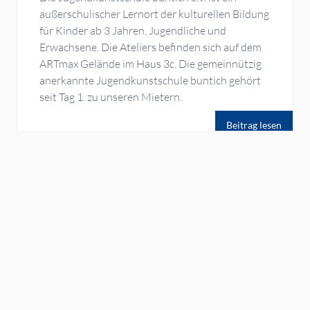
außerschulischer Lernort der kulturellen Bildung
für Kinder ab 3 Jahren, Jugendliche und
Erwachsene. Die Ateliers befinden sich auf dem
ARTmax Gelände im Haus 3c. Die gemeinnützig
anerkannte Jugendkunstschule buntich gehört
seit Tag 1. zu unseren Mietern.
Beitrag lesen
Kategorien
ARTmax
Heinrich Büssing Hof
Freie Mietflächen
Das Team